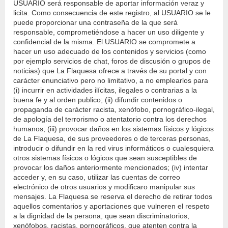
USUARIO será responsable de aportar información veraz y
licita. Como consecuencia de este registro, al USUARIO se le
puede proporcionar una contraseña de la que será
responsable, comprometiéndose a hacer un uso diligente y
confidencial de la misma. El USUARIO se compromete a
hacer un uso adecuado de los contenidos y servicios (como
por ejemplo servicios de chat, foros de discusión o grupos de
noticias) que La Flaquesa ofrece a través de su portal y con
carácter enunciativo pero no limitativo, a no emplearlos para
(i) incurrir en actividades ilícitas, ilegales o contrarias a la
buena fe y al orden publico; (ii) difundir contenidos o
propaganda de carácter racista, xenófobo, pornográfico-ilegal,
de apología del terrorismo o atentatorio contra los derechos
humanos; (iii) provocar daños en los sistemas físicos y lógicos
de La Flaquesa, de sus proveedores o de terceras personas,
introducir o difundir en la red virus informáticos o cualesquiera
otros sistemas físicos o lógicos que sean susceptibles de
provocar los daños anteriormente mencionados; (iv) intentar
acceder y, en su caso, utilizar las cuentas de correo
electrónico de otros usuarios y modificaro manipular sus
mensajes. La Flaquesa se reserva el derecho de retirar todos
aquellos comentarios y aportaciones que vulneren el respeto
a la dignidad de la persona, que sean discriminatorios,
xenófobos, racistas, pornográficos, que atenten contra la